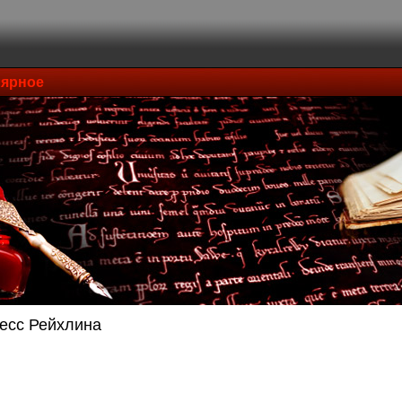
ярное
есс Рейхлина