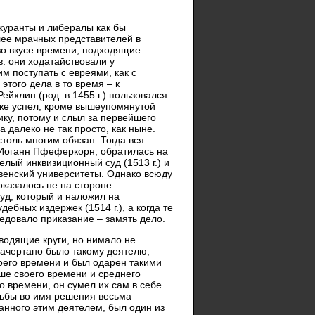
скуранты и либералы как бы
лее мрачных представителей в
во вкусе времени, подходящие
: они ходатайствовали у
м поступать с евреями, как с
этого дела в то время – к
ейхлин (род. в 1455 г.) пользовался
 уже успел, кроме вышеупомянутой
ику, потому и слыл за первейшего
а далеко не так просто, как ныне.
столь многим обязан. Тогда вся
 Иоганн Пфеферкорн, обратилась на
лый инквизиционный суд (1513 г.) и
венский университеты. Однако всюду
казалось не на стороне
уд, который и наложил на
бных издержек (1514 г.), а когда те
ледовало приказание – замять дело.
водящие круги, но нимало не
начертано было такому деятелю,
оего времени и был одарен такими
ше своего времени и среднего
о времени, он сумел их сам в себе
рьбы во имя решения весьма
нного этим деятелем, был один из