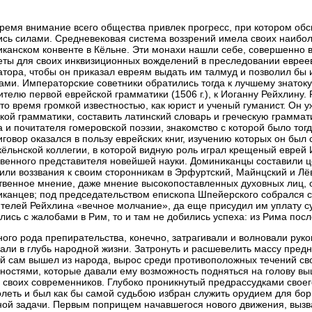
время внимание всего общества привлек прогресс, при котором об
сь силами. Средневековая система воззрений имела своих наибо
канском конвенте в Кёльне. Эти монахи нашли себе, совершенно 
ты для своих инквизиционных вожделений в преследовании евреев
тора, чтобы он приказал евреям выдать им талмуд и позволил бы и
ами. Императорские советники обратились тогда к лучшему знатоку 
ителю первой еврейской грамматики (1506 г.), к Иоганну Рейхлину. Р
это время громкой известностью, как юрист и ученый гуманист. Он
кой грамматики, составить латинский словарь и греческую граммат
а и почитателя гомеровской поэзии, знакомство с которой было тогд
иговор оказался в пользу еврейских книг, изучению которых он был 
кёльнской коллегии, в которой видную роль играл крещеный еврей
венного представителя новейшей науки. Доминиканцы составили це
или воззвания к своим сторонникам в Эрфуртский, Майнцский и Лё
венное мнение, даже мнение высокопоставленных духовных лиц, о
канцев; под председательством епископа Шпейерского собрался с
телей Рейхлина «вечное молчание», да еще присудил им уплату суде
лись с жалобами в Рим, то и там не добились успеха: из Рима пос
ого рода препирательства, конечно, затрагивали и волновали руко
али в глубь народной жизни. Затронуть и расшевелить массу пред
й сам вышел из народа, вырос среди противоположных течений св
ностями, которые давали ему возможность подняться на голову вы
 своих современников. Глубоко проникнутый предрассудками своег
леть и был как бы самой судьбою избран служить орудием для бо
ой задачи. Первым поприщем начавшегося нового движения, вызва