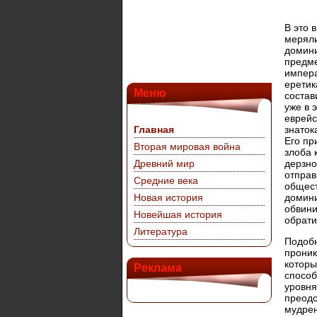
В это 
меряли
домини
предме
импера
еретик
Меню
состав
уже в 
еврейс
Главная
знаток
Его пр
Вторая мировая война
злоба 
Древний мир
дерзно
отправ
Средние века
общест
Новая история
домини
обвини
Новейшая история
обрати
Литература
Подобн
проник
которы
Реклама
способ
уровня
преодо
мудрен