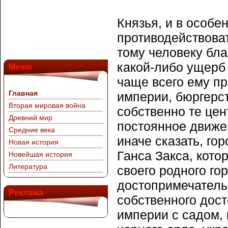
Князья, и в особе
противодействова
тому человеку бл
какой-либо ущерб 
Меню
чаще всего ему пр
Главная
империи, бюргерст
Вторая мировая война
собственно те цен
Древний мир
постоянное движе
Средние века
иначе сказать, го
Новая история
Ганса Закса, кото
Новейшая история
Литература
своего родного го
достопримечательн
Реклама
собственного дост
империи с садом,