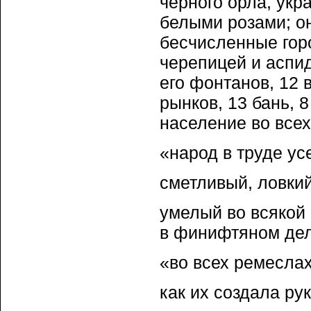
черного орла, укр
белыми розами; он
бесчисленные гор
черепицей и аспи
его фонтанов, 12 
рынков, 13 бань, 8
население во все
«народ в труде ус
сметливый, ловки
умелый во всякой 
в финифтяном деле
«во всех ремеслах
как их создала ру