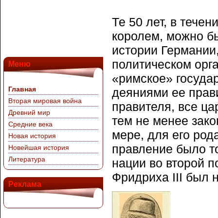
Те 50 лет, в тече
королем, можно б
истории Германии,
политическом орга
Меню
«римское» госуда
Главная
деяниями ее прави
Вторая мировая война
правителя, все ца
Древний мир
тем не менее зак
Средние века
мере, для его рода
Новая история
правление было т
Новейшая история
Литература
нации во второй 
Фридриха III был
Реклама