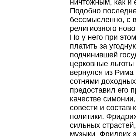
ничтожным, как и 
Подобно последне
бессмысленно, с 
религиозного ново
Но у него при это
платить за угодну
подчинившей госуд
церковные льготы
вернулся из Рима 
сотнями доходных
предоставил его п
качестве симонии,
совести и составн
политики. Фридрих
сильных страстей
музыки, Фридрих 