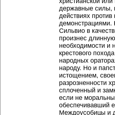
христианской или
державные силы, п
действиях против
демонстрациями. Н
Сильвио в качест
произнес длинную
необходимости и 
крестового похода
народных ораторах
народу. Но и папс
истощением, свое
разрозненности хр
сплоченный и зам
если не моральны
обеспечивавший е
Междоусобицы и 