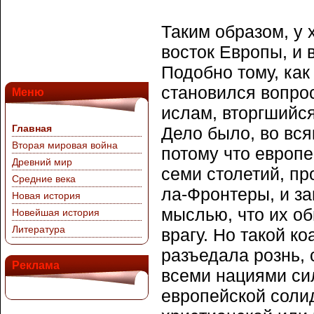
Таким образом, у 
восток Европы, и 
Подобно тому, как 
становился вопрос
Меню
ислам, вторгшийся
Главная
Дело было, во вся
Вторая мировая война
потому что европе
Древний мир
семи столетий, п
Средние века
ла-Фронтеры, и з
Новая история
мыслью, что их о
Новейшая история
Литература
врагу. Но такой к
разъедала рознь,
Реклама
всеми нациями сил
европейской соли