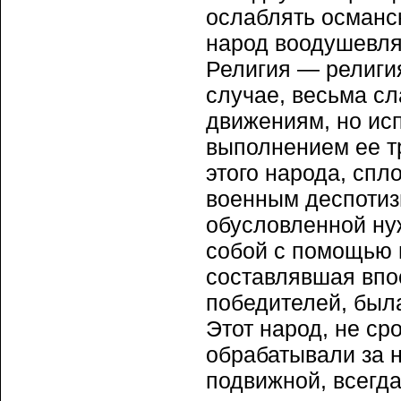
ослаблять османск
народ воодушевл
Религия — религия
случае, весьма с
движениям, но ис
выполнением ее т
этого народа, спл
военным деспотиз
обусловленной ну
собой с помощью п
составлявшая впо
победителей, был
Этот народ, не ср
обрабатывали за 
подвижной, всегда