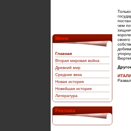
Только
госуда
постан
чем по
хищнич
короле
Меню
своего
собств
добива
Главная
упорну
Вюртем
Вторая мировая война
Друго
Древний мир
Средние века
ИТАЛИ
Развал
Новая история
Новейшая история
Литература
Реклама