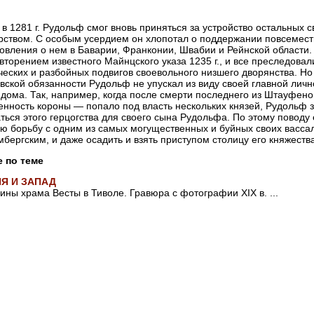
 в 1281 г. Рудольф смог вновь приняться за устройство остальных 
рством. С особым усердием он хлопотал о поддержании повсеместн
овления о нем в Баварии, Франконии, Швабии и Рейнской области.
вторением известного Майнцского указа 1235 г., и все преследова
еских и разбойных подвигов своевольного низшего дворянства. Но
вской обязанности Рудольф не упускал из виду своей главной лич
 дома. Так, например, когда после смерти последнего из Штауфен
енность короны — попало под власть нескольких князей, Рудольф з
ться этого герцогства для своего сына Рудольфа. По этому поводу
ю борьбу с одним из самых могущественных и буйных своих васс
бергским, и даже осадить и взять приступом столицу его княжества,
е по теме
Я И ЗАПАД
ины храма Весты в Тиволе. Гравюра с фотографии XIX в. ...