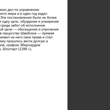
своих дел по управлению
ого мира и в один год издал
 Эти постановления были не более
ли одну цель: обуздание и усмирение
 среди забот об исполнении
ной цели — обогащения и упрочения
ов герцогство Швабское — прямая
аявил на него свои права и стал
 ему пришлось вести долгую и
алов, графом Эберхардом
 Штутгарт (1286 г.).