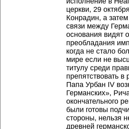
исполнение в Неа
церкви, 29 октябр
Конрадин, а затем
связи между Герма
основания видят 
преобладания имп
когда не стало бо
мире если не высш
титулу среди прав
препятствовать в
Папа Урбан IV воз
Германских», Рич
окончательного ре
были готовы подч
стороны, нельзя н
древней германск