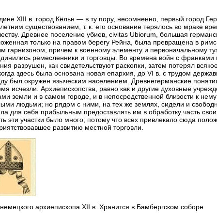
дине XIII в. город Кёльн — в ту пору, несомненно, первый город Г
летним существованием, т. к. его основание терялось во мраке в
еству. Древнее поселение убиев, civitas Ubiorum, большая герман
оженная только на правом берегу Рейна, была превращена в римс
м гарнизоном, причем к военному элементу и первоначальному т
динились ремесленники и торговцы. Во времена войн с франками 
ния разрушен, как свидетельствуют раскопки, затем потерял всяко
 когда здесь была основана новая епархия, до VI в. с трудом державш
ду был окружен языческим населением. Древнегерманские понятия
емя исчезли. Архиепископства, равно как и другие духовные учреж
ами земли и в самом городе, и в непосредственной близости к нему
ыми людьми; но рядом с ними, на тех же землях, сидели и свобод
ла для себя прибыльным предоставлять им в обработку часть сво
ть эти участки было много, потому что всех привлекало сюда полож
риятствовавшее развитию местной торговли.
немецкого архиепископа XII в. Хранится в Бамбергском соборе.