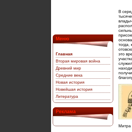
В сере
тысяче
владыч
распол
сильны
присое
Меню
основа
тогда,
отовсю
Главная
это вр
участк
Вторая мировая война
служил
Древний мир
находи
получи
Средние века
благоп
Новая история
Новейшая история
Литература
Реклама
Митра 