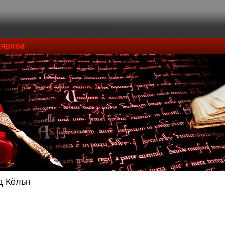
ярное
д Кёльн