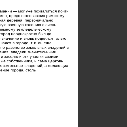
ермании — мог уже похвалиться почти
ремен, предшествовавших римскому
ская деревня, первоначально
кую военную колонию с очень
уземному земледельческому
город неоднократно был до
е значение и вновь поднялся только
аяся в городе, т. к. он еще
 о равенстве земельных владений в
дения, владели значительными
 и заселяли эти участки своими
ные собственники, и сама церковь
их земельных владений, а желающих
ение города, столь