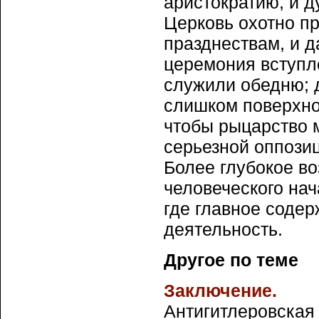
аристократию, и д
Церковь охотно п
празднествам, и д
церемония вступле
служили обедню; 
слишком поверхно
чтобы рыцарство 
серьезной оппозиц
Более глубокое во
человеческого нач
где главное соде
деятельность.
Другое по теме
Заключение.
Антигитлеровская