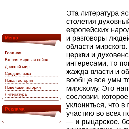
Эта литература яс
столетия духовный
европейских народ
и разговоры людей
Меню
области мирского
Главная
церкви и духовен
Вторая мировая война
интересами, то по
Древний мир
жажда власти и об
Средние века
вообще все умы т
Новая история
мирскому. Это на
Новейшая история
Литература
сословии, которое
уклониться, что в
Реклама
участию во всех п
— и рыцарское, б