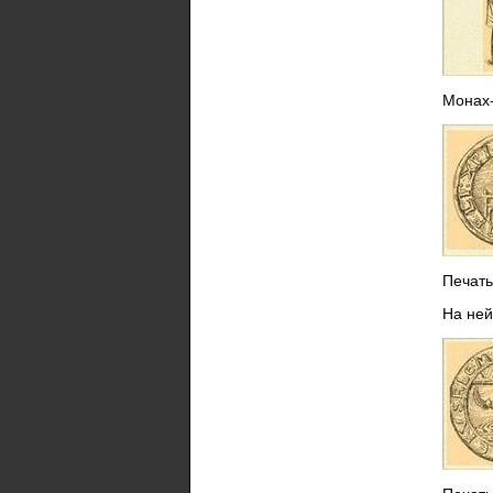
Монах-
Печать
На ней