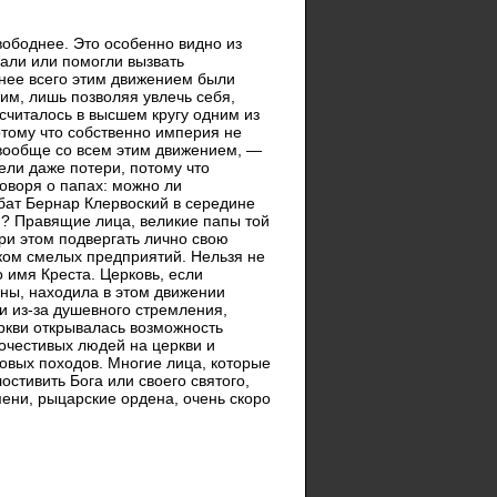
свободнее. Это особенно видно из
али или помогли вызвать
енее всего этим движением были
им, лишь позволяя увлечь себя,
 считалось в высшем кругу одним из
отому что собственно империя не
 вообще со всем этим движением, —
ели даже потери, потому что
оворя о папах: можно ли
ббат Бернар Клервоский в середине
ям? Правящие лица, великие папы той
ри этом подвергать лично свою
шком смелых предприятий. Нельзя не
о имя Креста. Церковь, если
ны, находила в этом движении
и из-за душевного стремления,
ркви открывалась возможность
гочестивых людей на церкви и
овых походов. Многие лица, которые
остивить Бога или своего святого,
ени, рыцарские ордена, очень скоро