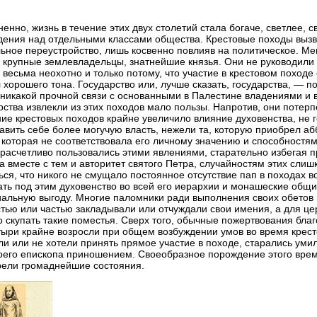
енно, жизнь в течение этих двух столетий стала богаче, светлее, 
ения над отдельными классами общества. Крестовые походы вызв
ьное переустройство, лишь косвенно повлияв на политическое. М
 крупные землевладельцы, знатнейшие князья. Они не руководили 
 весьма неохотно и только потому, что участие в крестовом походе
 хорошего тона. Государство или, лучше сказать, государства, — п
никакой прочной связи с основанными в Палестине владениями и
рства извлекли из этих походов мало пользы. Напротив, они потерп
ие крестовых походов крайне увеличило влияние духовенства, не г
авить себе более могучую власть, нежели та, которую приобрел а
 и которая не соответствовала его личному значению и способност
 расчетливо пользовались этими явлениями, старательно избегая п
 а вместе с тем и авторитет святого Петра, случайностям этих сли
ься, что никого не смущало постоянное отсутствие пап в походах в
ть под этим духовенство во всей его иерархии и монашеские общи
альную выгоду. Многие паломники ради выполнения своих обетов 
тью или частью закладывали или отчуждали свои имения, а для це
 скупать такие поместья. Сверх того, обычные пожертвования бла
ыри крайне возросли при общем возбуждении умов во время крест
ли или не хотели принять прямое участие в походе, старались умил
оего епископа приношением. Своеобразное порождение этого врем
ели громаднейшие состояния.