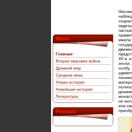
Несомн
наблюд
социал
задеты
частью
правил
Меню
имела 
госуда
движен
Главная
предст
XII в.
Вторая мировая война
эпохи,
Древний мир
особу,
удивит
Средние века
понима
Новая история
матери
полнос
Новейшая история
дешево
Литература
монаст
не мог
или св
приобр
Реклама