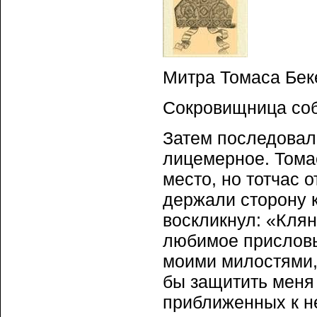
Митра Томаса Бекет
Сокровищница соб
Затем последовал
лицемерное. Тома
место, но тотчас 
держали сторону к
воскликнул: «Клян
любимое присловье
моими милостями,
бы защитить меня
приближенных к н