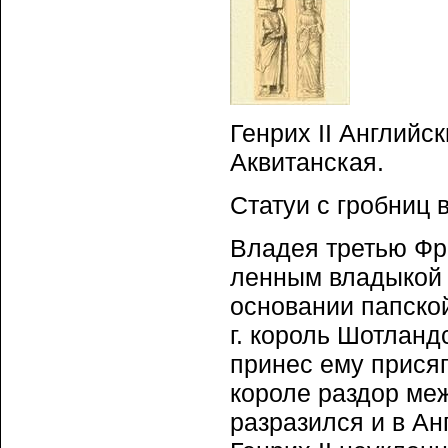
Генрих II Английс
Аквитанская.
Статуи с гробниц 
Владея третью Фра
ленным владыкой (
основании папской
г. король Шотланд
принес ему присяг
короле раздор ме
разразился и в Ан