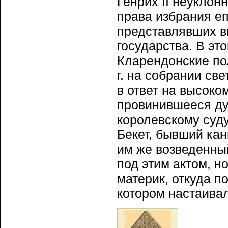
Генрих II неукло
права избрания еп
представлявших в
государства. В э
Кларендонские по
г. на собрании св
в ответ на высок
провинившееся ду
королевскому суду
Бекет, бывший ка
им же возведенны
под этим актом, н
материк, откуда п
котором настаивал