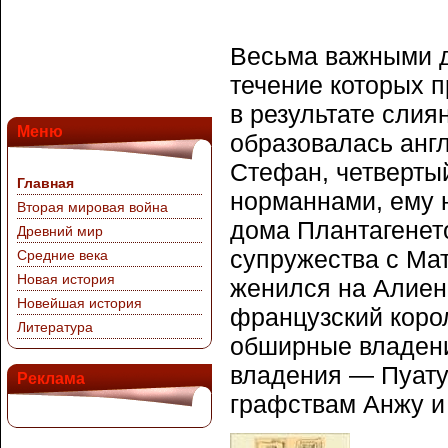
Весьма важными дл
течение которых п
в результате сли
Меню
образовалась англ
Стефан, четверты
Главная
норманнами, ему н
Вторая мировая война
дома Плантагенет
Древний мир
супружества с Ма
Средние века
Новая история
женился на Алиено
Новейшая история
французский корол
Литература
обширные владени
владения — Пуату
Реклама
графствам Анжу и 