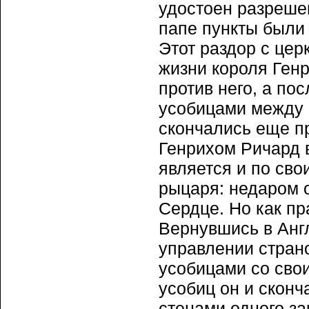
удостоен разрешен
папе пункты были
Этот раздор с це
жизни короля Генр
против него, а по
усобицами между
скончались еще пр
Генрихом Ричард в
является и по сво
рыцаря: недаром 
Сердце. Но как пр
Вернувшись в Анг
управлении стран
усобицами со свои
усобиц он и сконч
стенами одного зам