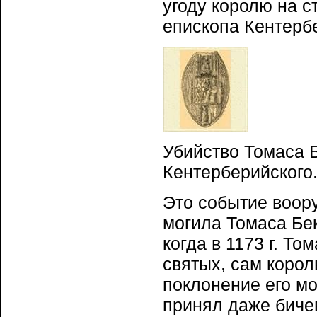
угоду королю на с
епископа Кентербе
Убийство Томаса Б
Кентерберийского.
Это событие воору
могила Томаса Бе
когда в 1173 г. Т
святых, сам корол
поклонение его мо
принял даже бичев