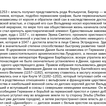
1253 г. власть получил представитель рода Фолькунгов, Биргер — 
ников, которые, подобно германским графам, были первоначально
независимы от короля и обратили свой сан в наследственное достои
вской властью, и старший его сын Вольдемар носил королевский ти
ной иерархии, по мере того как общественная жизнь начинала скла
 стал крепнуть аристократический элемент. Единственным завоев
дия, куда с 1157 г., со времен Эрика Святого, проникло христианс
нию привлеченной к участию в политических событиях немецкого 
ия, которая в 1047 г. достигла власти в лице Свена Эстридсена. Зд
й в значительной степени способствовал быстрому развитию такой 
ии. В церковном отношении Дания была независима от Германии уже 
ения самостоятельного архиепископства Лундского, а ленная зави
овлена при императоре Фридрихе Барбароссе, вскоре утратила вс
лонаследия не было окончательно установлено в Дании, однако ко
 одного царствующего дома. Правом избрания пользовались дворя
 духовенство. Завоевания Дании на южном берегу Балтийского мор
нного Великим (1157–1182), которому ставилось в заслугу искорен
жались они и при Кнуте VI (1182–1202), который титуловал себя «
л в родственных отношениях с вельфским и французским царстве
ства и наибольшей военной силы из датских королей достиг Вальд
ший и вступавший в союзы с северными немецкими князьями. Он 
собицами Германии и борьбой за германский престол и сумел добит
ольно уступил ему во владение земли по ту сторону Эльбы (Любек
был уже датским городом), и затем распространил свою власть до с
ил свой «Даннеброг» — датское знамя с белым крестом на красно