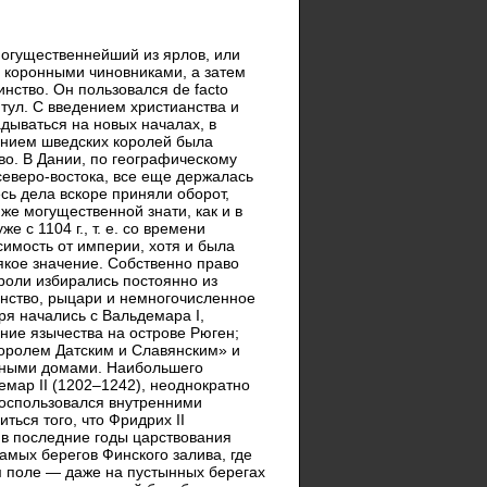
могущественнейший из ярлов, или
 коронными чиновниками, а затем
нство. Он пользовался de facto
тул. С введением христианства и
дываться на новых началах, в
анием шведских королей была
тво. В Дании, по географическому
северо-востока, все еще держалась
есь дела вскоре приняли оборот,
же могущественной знати, как и в
с 1104 г., т. е. со времени
симость от империи, хотя и была
якое значение. Собственно право
роли избирались постоянно из
нство, рыцари и немногочисленное
я начались с Вальдемара I,
ение язычества на острове Рюген;
королем Датским и Славянским» и
нными домами. Наибольшего
емар II (1202–1242), неоднократно
воспользовался внутренними
ься того, что Фридрих II
 в последние годы царствования
амых берегов Финского залива, где
м поле — даже на пустынных берегах