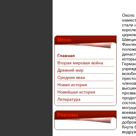
Около 
намест
стали 
короле
церков
Швеции
Меню
Финлян
положе
династ
Главная
которы
Вторая мировая война
Герман
учрежд
Древний мир
возобн
Средние века
престо
членов
Новая история
высшее
Новейшая история
прозва
продол
Литература
состоя
могуще
воевав
Реклама
междоу
добров
Кнута 
водруз