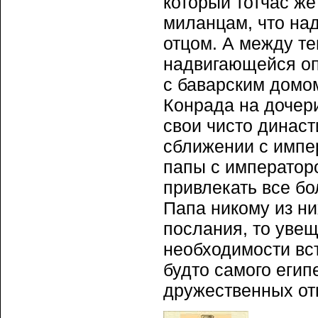
который тотчас ж
миланцам, что над
отцом. А между т
надвигающейся оп
с баварским домо
Конрада на дочери
свои чисто динас
сближении с импе
папы с император
привлекать все бо
Папа никому из ни
послания, то увещ
необходимости вст
будто самого егип
дружественных от