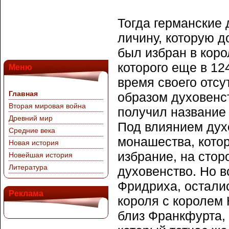
Тогда германские 
личину, которую д
был избран в коро
которого еще в 12
Меню
время своего отсу
Главная
образом духовенс
Вторая мировая война
получил название 
Древний мир
Под влиянием дух
Средние века
монашества, кото
Новая история
избрание, на сто
Новейшая история
Литература
духовенство. Но в
Фридриха, осталис
Реклама
короля с королем
близ Франкфурта, 