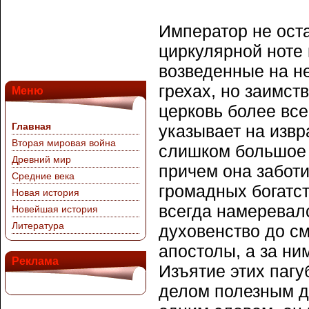
Император не оста
циркулярной ноте 
возведенные на не
грехах, но заимст
Меню
церковь более все
Главная
указывает на изв
Вторая мировая война
слишком большое 
Древний мир
причем она забот
Средние века
громадных богатств
Новая история
всегда намеревал
Новейшая история
Литература
духовенство до см
апостолы, а за ни
Реклама
Изъятие этих пагу
делом полезным д