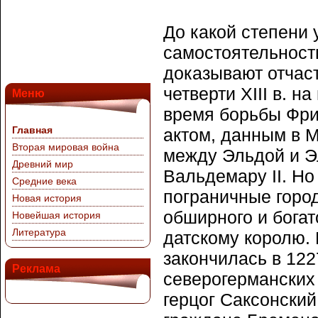
До какой степени 
самостоятельност
доказывают отчас
четверти XIII в. н
Меню
время борьбы Фри
Главная
актом, данным в М
Вторая мировая война
между Эльдой и Э
Древний мир
Вальдемару II. Но
Средние века
пограничные горо
Новая история
обширного и богат
Новейшая история
Литература
датскому королю. 
закончилась в 1227
Реклама
северогерманских 
герцог Саксонски