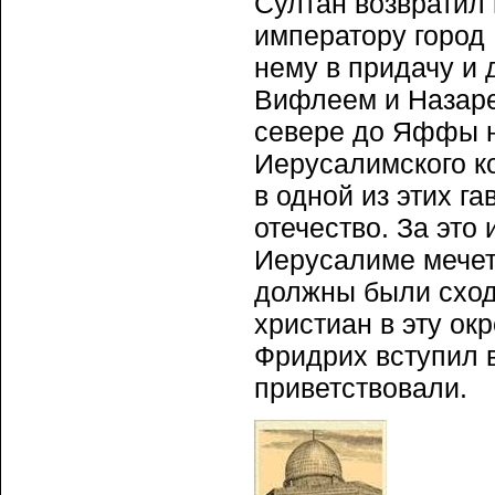
Султан возвратил 
императору город 
нему в придачу и 
Вифлеем и Назаре
севере до Яффы н
Иерусалимского к
в одной из этих га
отечество. За это
Иерусалиме мечеть
должны были сход
христиан в эту ок
Фридрих вступил в
приветствовали.