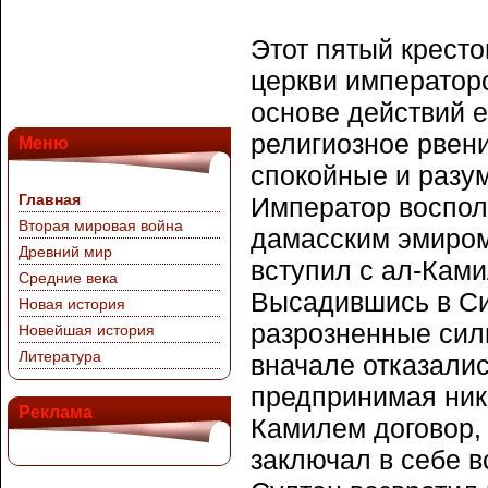
Этот пятый крест
церкви императоро
основе действий е
религиозное рвени
Меню
спокойные и разу
Главная
Император воспол
Вторая мировая война
дамасским эмиром
Древний мир
вступил с ал-Кам
Средние века
Высадившись в Си
Новая история
разрозненные сил
Новейшая история
Литература
вначале отказалис
предпринимая ник
Реклама
Камилем договор,
заключал в себе в