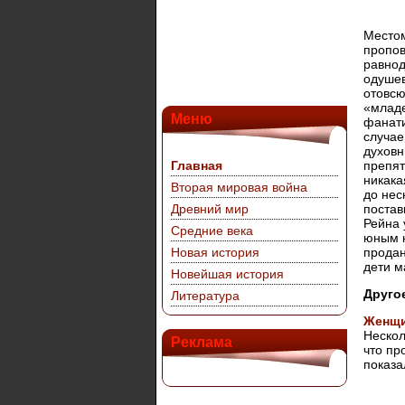
Местом
пропов
равнод
одушев
отовсю
«младе
Меню
фанати
случае
духовн
Главная
препят
никака
Вторая мировая война
до нес
Древний мир
постав
Рейна 
Средние века
юным к
Новая история
продан
дети м
Новейшая история
Друго
Литература
Женщи
Нескол
Реклама
что пр
показал