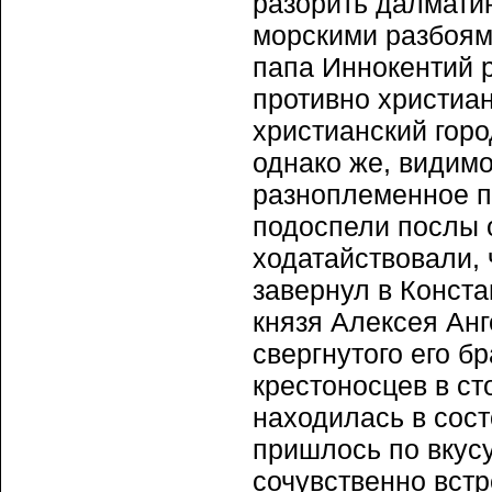
разорить далмати
морскими разбоями 
папа Иннокентий р
противно христиа
христианский горо
однако же, видим
разноплеменное по
подоспели послы о
ходатайствовали, 
завернул в Конста
князя Алексея Анг
свергнутого его б
крестоносцев в ст
находилась в сост
пришлось по вкус
сочувственно вст