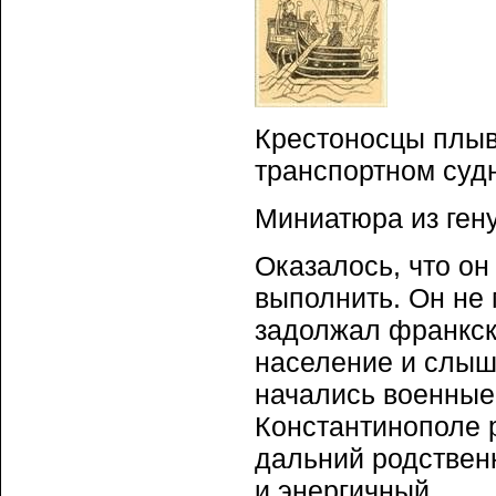
Крестоносцы плыв
транспортном судне
Миниатюра из гену
Оказалось, что он
выполнить. Он не 
задолжал франкск
население и слыша
начались военные 
Константинополе р
дальний родствен
и энергичный.