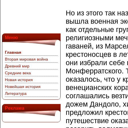
Но из этого так н
вышла военная эк
как отдельные гр
религиозными меч
Меню
гаваней, из Марсе
Главная
крестоносцев в ле
Вторая мировая война
они избрали себе
Древний мир
Монферратского. 
Средние века
оказалось, что у 
Новая история
венецианских кора
Новейшая история
Литература
соглашались везт
дожем Дандоло, х
Реклама
предложил кресто
путешествие оказ