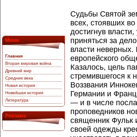
Судьбы Святой зем
всех, стоявших во
достигнув власти,
приняться за дел
Меню
власти неверных. 
Главная
европейского общ
Вторая мировая война
Казалось, цель па
Древний мир
стремившегося к н
Средние века
Воззвания Инноке
Новая история
Германии и Франц
Новейшая история
Литература
— и в числе посл
проповедников но
Реклама
священник Фульк 
своей одежды кре