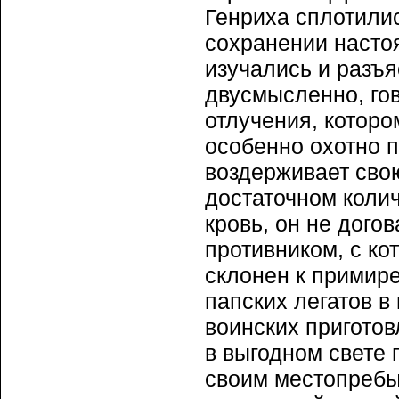
Генриха сплотилис
сохранении насто
изучались и разъя
двусмысленно, гов
отлучения, которо
особенно охотно п
воздерживает свою
достаточном коли
кровь, он не дого
противником, с ко
склонен к примир
папских легатов в 
воинских приготов
в выгодном свете 
своим местопребы