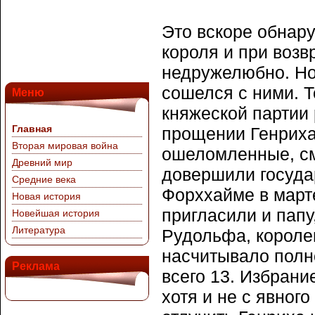
Это вскоре обнар
короля и при возв
недружелюбно. Но
сошелся с ними. 
Меню
княжеской партии 
Главная
прощении Генриха 
Вторая мировая война
ошеломленные, с
Древний мир
довершили госуда
Средние века
Форххайме в марте
Новая история
пригласили и папу
Новейшая история
Литература
Рудольфа, королев
насчитывало полн
Реклама
всего 13. Избрани
хотя и не с явног