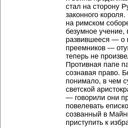
стал на сторону 
законного короля.
на римском соборе
безумное учение,
развившееся — о в
преемников — оту
теперь не произве
Противная папе п
сознавая право. 
понимало, в чем с
светской аристокр
— говорили они п
повелевать еписк
созванный в Майн
приступить к изб