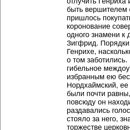
отлучить Генриха
быть вершителем 
пришлось покупать
коронование сове
одного знамени к
Зигфрид. Порядки
Генрихе, наскольк
о том заботились
гибельное междоус
избранным ею бес
Нордхаймский, ее 
были почти равны
повсюду он наход
раздавались голос
стояло за него, зн
торжестве церковн