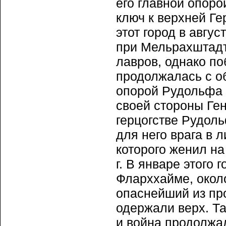
его главной опор
ключ к верхней Ге
этот город в авгу
при Мельрахштадт
лавров, однако по
продолжалась с 
опорой Рудольфа 
своей стороны Ге
герцогстве Рудоль
для него врага в 
которого женил на
г. В январе этого
Фларххайме, окол
опаснейший из пр
одержали верх. Т
и война продолжал