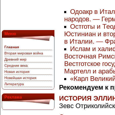
Одоакр в Итал
народов. — Гер
Остготы и Тео
Юстиниан и вто
Меню
в Италии. — Фра
Главная
Ислам и хали
Вторая мировая война
Восточная Римс
Древний мир
Вестготское гос
Средние века
Мартелл и араб
Новая история
«Карл Велики
Новейшая история
Литература
Рекомендуем к 
ИСТОРИЯ ЭЛЛИ
Реклама
Зевс Отриколийск