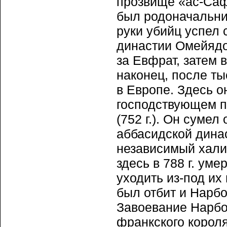
прозвище «ас-Саф
был родоначальни
руки убийц успел 
династии Омейядо
за Евфрат, затем 
наконец, после т
в Европе. Здесь о
господствующем п
(752 г.). Он суме
аббасидской динас
независимый халиф
здесь в 788 г. ум
уходить из-под их 
был отбит и Нарб
Завоевание Нарбо
франкского короля