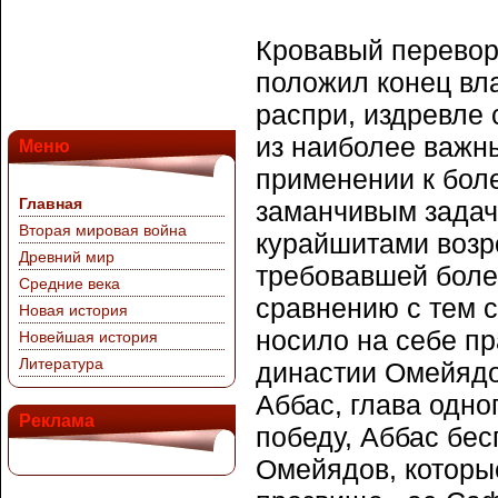
Кровавый перевор
положил конец вл
распри, издревле 
из наиболее важны
Меню
применении к боле
Главная
заманчивым задач
Вторая мировая война
курайшитами возр
Древний мир
требовавшей более
Средние века
сравнению с тем 
Новая история
носило на себе п
Новейшая история
Литература
династии Омейядо
Аббас, глава одно
Реклама
победу, Аббас бе
Омейядов, которые