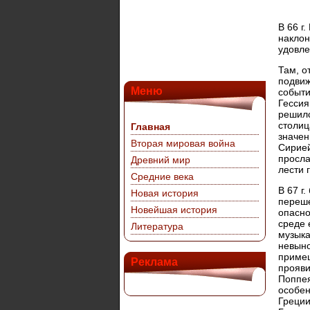
В 66 г
наклон
удовле
Там, о
подвиж
Меню
событи
Гессия
решилс
столиц
Главная
значен
Вторая мировая война
Сирией
просла
Древний мир
лести 
Средние века
В 67 г
Новая история
переше
Новейшая история
опасно
среде 
Литература
музыка
невыно
примеш
Реклама
прояви
Поппея
особен
Греции