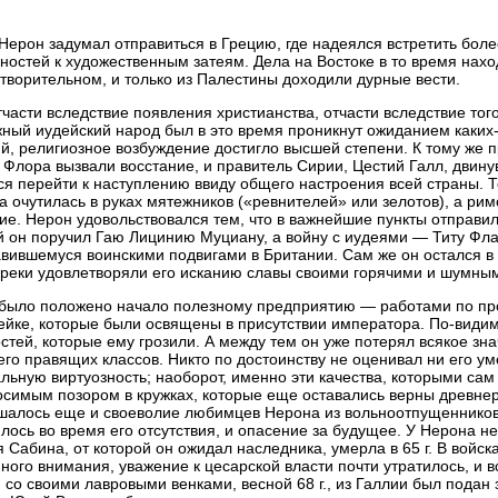
. Нерон задумал отправиться в Грецию, где надеялся встретить бол
ностей к художественным затеям. Дела на Востоке в то время нах
творительном, и только из Палестины доходили дурные вести.
тчасти вследствие появления христианства, отчасти вследствие тог
ный иудейский народ был в это время проникнут ожиданием каких
й, религиозное возбуждение достигло высшей степени. К тому же 
 Флора вызвали восстание, и правитель Сирии, Цестий Галл, двину
я перейти к наступлению ввиду общего настроения всей страны. Т
а очутилась в руках мятежников («ревнителей» или зелотов), а рим
ие. Нерон удовольствовался тем, что в важнейшие пункты отправ
 он поручил Гаю Лицинию Муциану, а войну с иудеями — Титу Фл
вившемуся воинскими подвигами в Британии. Сам же он остался в
греки удовлетворяли его исканию славы своими горячими и шумны
. было положено начало полезному предприятию — работами по п
йке, которые были освящены в присутствии императора. По-видим
стей, которые ему грозили. А между тем он уже потерял всякое зна
его правящих классов. Никто по достоинству не оценивал ни его ум
льную виртуозность; наоборот, именно эти качества, которыми сам
симым позором в кружках, которые еще оставались верны древне
алось еще и своеволие любимцев Нерона из вольноотпущенников,
лось во время его отсутствия, и опасение за будущее. У Нерона 
 Сабина, от которой он ожидал наследника, умерла в 65 г. В войс
ного внимания, уважение к цесарской власти почти утратилось, и вс
 со своими лавровыми венками, весной 68 г., из Галлии был подан з