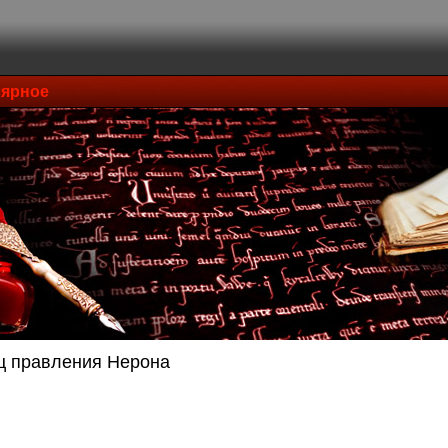
ярное
ц правления Нерона