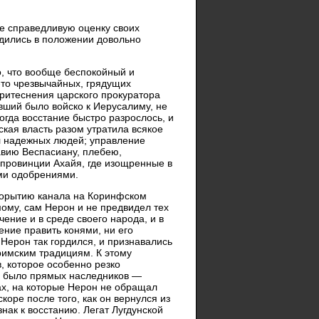
ее справедливую оценку своих
одились в положении довольно
о, что вообще беспокойный и
-то чрезвычайных, грядущих
притеснения царского прокуратора
вший было войско к Иерусалиму, не
огда восстание быстро разрослось, и
ская власть разом утратила всякое
ил надежных людей; управление
авию Веспасиану, плебею,
 провинции Ахайя, где изощренные в
ми одобрениями.
рорытию канала на Коринфском
ому, сам Нерон и не предвидел тех
чение и в среде своего народа, и в
ение править конями, ни его
 Нерон так гордился, и признавались
римским традициям. К этому
 которое особенно резко
не было прямых наследников —
ках, на которые Нерон не обращал
коре после того, как он вернулся из
нак к восстанию. Легат Лугдунской