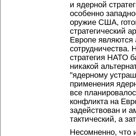
и ядерной страте
особенно западно
оружие США, гото
стратегический а
Европе являются 
сотрудничества. 
стратегия НАТО б
никакой альтерна
"ядерному устраш
применения ядерн
все планировалос
конфликта на Евр
задействован и а
тактический, а за
Несомненно, что 