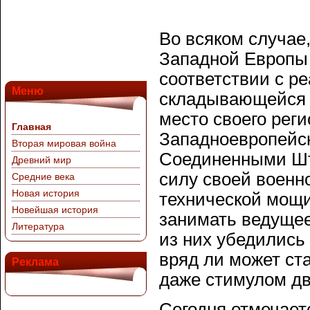
Во всяком случае
Западной Европы 
соответствии с ре
Меню
складывающейся с
место своего реги
Главная
Западноевропейск
Вторая мировая война
Соединенными Шта
Древний мир
силу своей военн
Средние века
Новая история
технической мощи
Новейшая история
занимать ведущее
Литература
из них убедились
вряд ли может ст
Реклама
даже стимулом дв
Сегодня отмечает