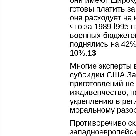
они имеют широк
готовы платить з
она расходует на
что за 1989-l995 
военных бюджето
поднялись на 42%,
10%.
13
Многие эксперты 
субсидии США За
приготовлений не
иждивенчество, н
укреплению в рег
моральному разо
Противоречиво с
западноевропейск