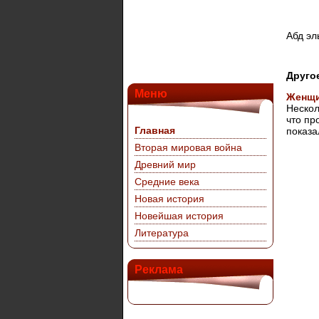
Абд эл
Друго
Меню
Женщи
Нескол
что пр
Главная
показал
Вторая мировая война
Древний мир
Средние века
Новая история
Новейшая история
Литература
Реклама