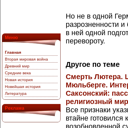
Но не в одной Гер
разрозненности и 
в ней одной подго
Меню
перевороту.
Главная
Вторая мировая война
Другое по теме
Древний мир
Средние века
Смерть Лютера. 
Новая история
Мюльберге. Инте
Новейшая история
Саксонский: пасс
Литература
религиозный мир
Реклама
Все признаки ука
втайне готовился 
возобновленной с