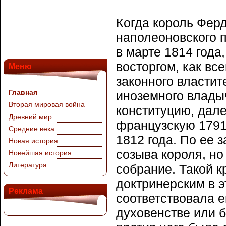
Когда король Ферд
наполеоновского п
в марте 1814 года
восторгом, как вс
Меню
законного властит
Главная
иноземного владыч
Вторая мировая война
конституцию, дал
Древний мир
французскую 1791
Средние века
1812 года. По ее 
Новая история
созыва короля, но
Новейшая история
Литература
собрание. Такой 
доктринерским в э
Реклама
соответствовала е
духовенстве или 