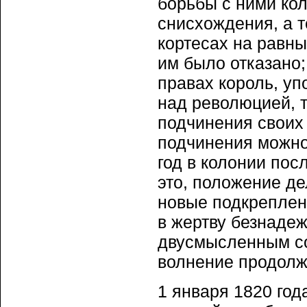
борьбы с ними ко
снисхождения, а т
кортесах на равны
им было отказано;
правах король, у
над революцией, т
подчинения своих
подчинения можно
год в колонии пос
это, положение де
новые подкреплени
в жертву безнадеж
двусмысленным со
волнение продолж
1 января 1820 год