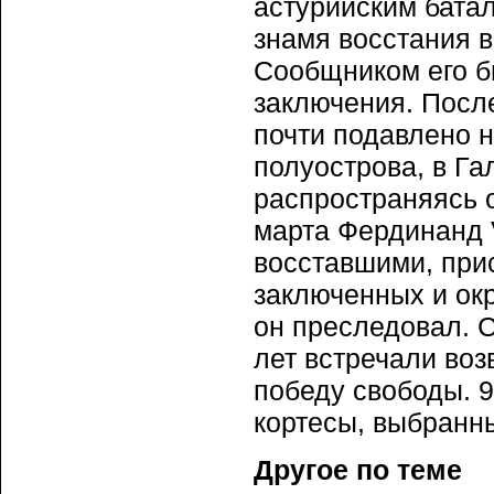
астурийским бата
знамя восстания в
Сообщником его б
заключения. Посл
почти подавлено н
полуострова, в Га
распространяясь о
марта Фердинанд 
восставшими, прис
заключенных и окр
он преследовал. С
лет встречали во
победу свободы. 
кортесы, выбранны
Другое по теме