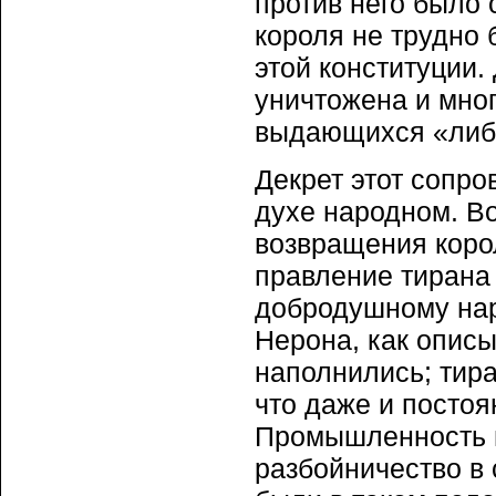
против него было
короля не трудно
этой конституции.
уничтожена и мног
выдающихся «либ
Декрет этот сопр
духе народном. В
возвращения коро
правление тирана
добродушному нар
Нерона, как описы
наполнились; тира
что даже и постоя
Промышленность н
разбойничество в