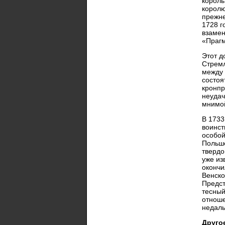
король
королю
прежне
1728 г
взамен
«Прагм
Этот д
Стремл
между 
состоя
кронпр
неудач
мнимо
В 1733
воинст
особой
Польше
твердо
уже из
окончи
Венско
Предст
тесный
отноше
недаль
Друго