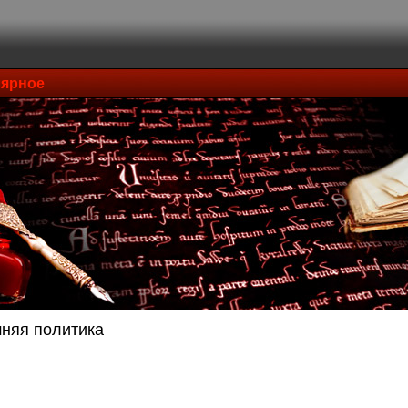
ярное
няя политика