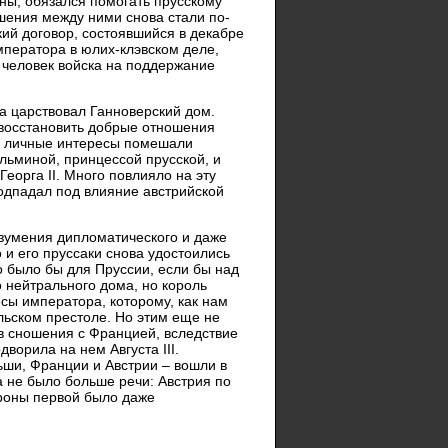
ны, обязался помогать прусскому
шения между ними снова стали по-
ий договор, состоявшийся в декабре
ператора в юлих-клэвском деле,
0 человек войска на поддержание
да царствовал Ганноверский дом.
 восстановить добрые отношения
 и личные интересы помешали
льминой, принцессой прусской, и
Георга II. Много повлияло на эту
одпадал под влияние австрийской
азумения дипломатического и даже
 и его пруссаки снова удостоились
о было бы для Пруссии, если бы над
 нейтрального дома, но король
сы императора, которому, как нам
ольском престоле. Но этим еще не
 в сношения с Францией, вследствие
ворила на нем Августа III.
ьши, Франции и Австрии – вошли в
а не было больше речи: Австрия по
ороны первой было даже