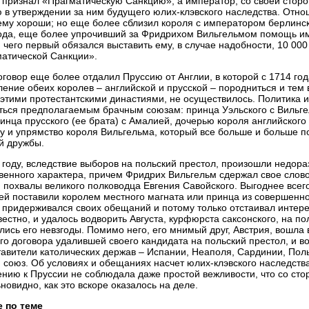
 признал «Прагматическую Санкцию», а император, со своей сторо
 в утверждении за ним будущего юлих-клэвского наследства. Отно
му хороши; но еще более сблизил короля с императором берлинск
ода, еще более упрочивший за Фридрихом Вильгельмом помощь им
 чего первый обязался выставить ему, в случае надобности, 10 00
атической Санкции».
оговор еще более отдалил Пруссию от Англии, в которой с 1714 го
ение обеих королев – английской и прусской – породниться и тем
этими протестантскими династиями, не осуществилось. Политика
ться предполагаемым брачным союзам: принца Уэльского с Вильге
инца прусского (ее брата) с Амалией, дочерью короля английского 
у и упрямство короля Вильгельма, который все больше и больше п
й дружбы.
 году, вследствие выборов на польский престол, произошли недор
венного характера, причем Фридрих Вильгельм сдержал свое слово
 похвалы великого полководца Евгения Савойского. Выгоднее всег
й поставили королем местного магната или принца из совершенно
 придерживался своих обещаний и потому только отстаивал интере
вестно, и удалось водворить Августа, курфюрста саксонского, на п
лись его невзгоды. Помимо него, его мнимый друг, Австрия, вошла
го договора удалившей своего кандидата на польский престол, и вод
авители католических держав – Испании, Неаполя, Сардинии, Пол
 союз. Об условиях и обещаниях насчет юлих-клэвского наследств
нию к Пруссии не соблюдала даже простой вежливости, что со ст
новидно, как это вскоре оказалось на деле.
е по теме