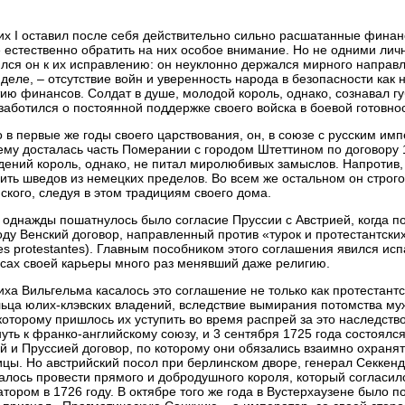
х I оставил после себя действительно сильно расшатанные финан
 естественно обратить на них особое внимание. Но не одними л
лся он к их исправлению: он неуклонно держался мирного направл
деле, – отсутствие войн и уверенность народа в безопасности как
ию финансов. Солдат в душе, молодой король, однако, сознавал г
заботился о постоянной поддержке своего войска в боевой готовно
 в первые же годы своего царствования, он, в союзе с русским и
ему досталась часть Померании с городом Штеттином по договору 
дений король, однако, не питал миролюбивых замыслов. Напротив, 
ить шведов из немецких пределов. Во всем же остальном он стро
ского, следуя в этом традициям своего дома.
 однажды пошатнулось было согласие Пруссии с Австрией, когда п
оду Венский договор, направленный против «турок и протестантских к
pes protestantes). Главным пособником этого соглашения явился ис
сах своей карьеры много раз менявший даже религию.
ха Вильгельма касалось это соглашение не только как протестантск
ьца юлих-клэвских владений, вследствие вымирания потомства му
которому пришлось их уступить во время распрей за это наследств
уть к франко-английскому союзу, и 3 сентября 1725 года состоялс
й и Пруссией договор, по которому они обязались взаимно охранят
ицы. Но австрийский посол при берлинском дворе, генерал Секкен
алось провести прямого и добродушного короля, который согласилс
тором в 1726 году. В октябре того же года в Вустерхаузене было 