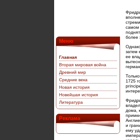
Фридри
вполне
стреми
самом 
поднят
более 
Меню
Однако
затем 
ее вла
Главная
вытесн
Вторая мировая война
герман
Древний мир
Только
Средние века
1725 г
princi
Новая история
интере
Новейшая история
Фридри
Литература
владел
дома, 
примкн
Реклама
Англие
и гран
ему уд
импера