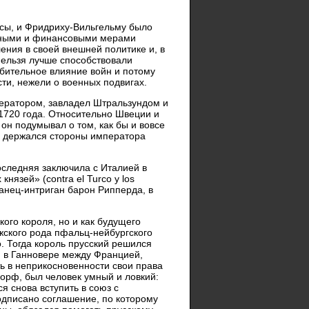
сы, и Фридриху-Вильгельму было
ичными и финансовыми мерами
ения в своей внешней политике и, в
 нельзя лучше способствовали
убительное влияние войн и потому
сти, нежели о военных подвигах.
мператором, завладел Штральзундом и
1720 года. Относительно Швеции и
он подумывал о том, как бы и вовсе
го держался стороны императора
оследняя заключила с Италией в
нязей» (contra el Turco у los
панец-интриган барон Рипперда, в
ого короля, но и как будущего
жского рода пфальц-нейбургского
о. Тогда король прусский решился
я в Ганновере между Францией,
ь в неприкосновенности свои права
дорф, был человек умный и ловкий:
я снова вступить в союз с
подписано соглашение, по которому