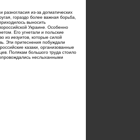
 и разногласия из-за догматических
ругая, гораздо более важная борьба,
приходилось выносить
алороссийской Украине. Особенно
етом. Его угнетали и польские
во из иезуитов, которые силой
вь. Эти притеснения побуждали
ороссийские казаки, организованные
жцев. Полякам большого труда стоило
 сопровождались неслыханными