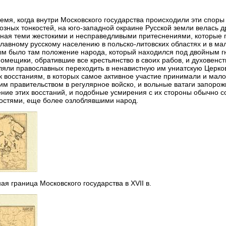
ремя, когда внутри Московского государства происходили эти споры
озных тонкостей, на юго-западной окраине Русской земли велась д
ная теми жестокими и несправедливыми притеснениями, которые 
лавному русскому населению в польско-литовских областях и в м
м было там положение народа, который находился под двойным гн
омещики, обратившие все крестьянство в своих рабов, и духовенст
ляли православных переходить в ненавистную им униатскую Церко
к восстаниям, в которых самое активное участие принимали и мал
им правительством в регулярное войско, и вольные ватаги запоро
ние этих восстаний, и подобные усмирения с их стороны обычно
остями, еще более озлоблявшими народ.
ая граница Московского государства в XVII в.