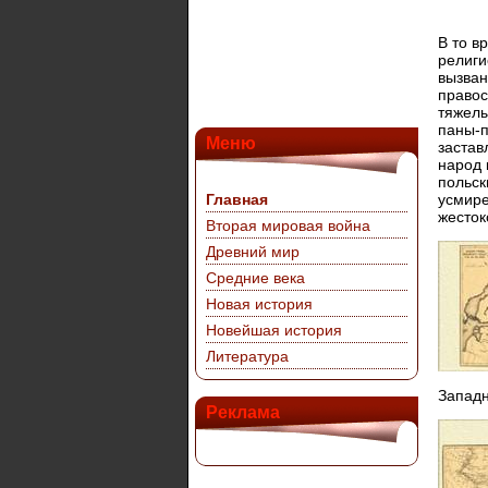
В то в
религи
вызван
правос
тяжелы
паны-п
Меню
застав
народ 
польск
Главная
усмире
жесток
Вторая мировая война
Древний мир
Средние века
Новая история
Новейшая история
Литература
Западн
Реклама