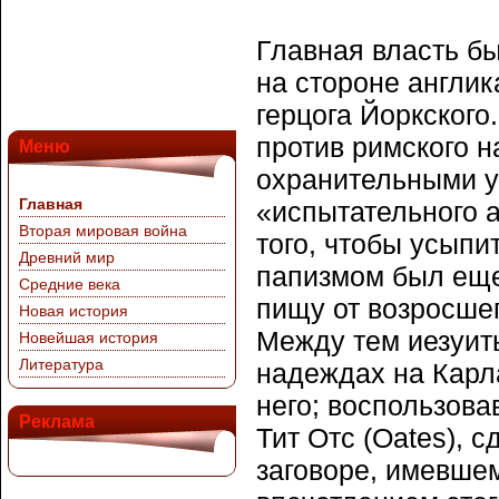
Главная власть бы
на стороне англик
герцога Йоркского
против римского 
Меню
охранительными у
Главная
«испытательного а
Вторая мировая война
того, чтобы усыпи
Древний мир
папизмом был еще
Средние века
пищу от возросше
Новая история
Между тем иезуиты
Новейшая история
Литература
надеждах на Карла
него; воспользова
Реклама
Тит Отс (Оates), 
заговоре, имевшем