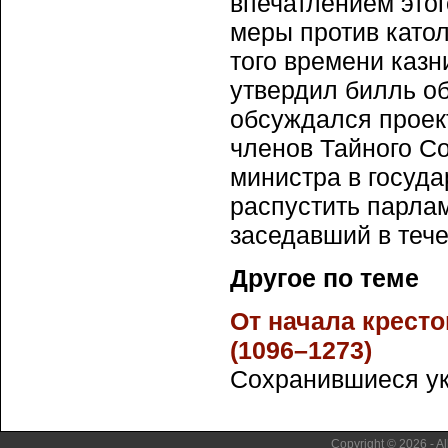
впечатлением это
меры против катол
того времени казн
утвердил билль об
обсуждался проект
членов Тайного С
министра в госуд
распустить парла
заседавший в течен
Другое по теме
От начала крест
(1096–1273)
Сохранившиеся укр
Copyright © 2026 - Al