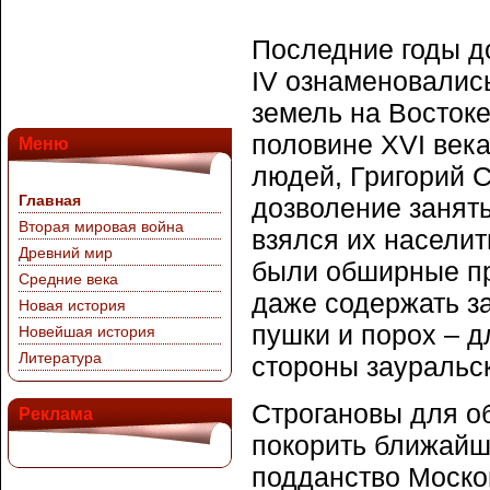
Последние годы д
IV ознаменовалис
земель на Востоке
половине XVI века
Меню
людей, Григорий С
Главная
дозволение занят
Вторая мировая война
взялся их населит
Древний мир
были обширные пр
Средние века
даже содержать за
Новая история
пушки и порох – д
Новейшая история
Литература
стороны зауральс
Строгановы для о
Реклама
покорить ближайш
подданство Москов