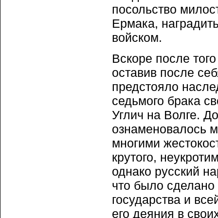
посольство милост
Ермака, наградить
войском.
Вскоре после того 
оставив после себ
предстояло наслед
седьмого брака св
Углич на Волге. Д
ознаменовалось м
многими жестокос
крутого, неукроти
однако русский на
что было сделано 
государства и все
его деяния в свои