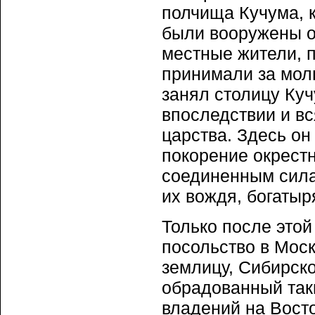
полчища Кучума, к
были вооружены о
местные жители, 
принимали за мол
занял столицу Куч
впоследствии и вс
царства. Здесь он
покорение окрест
соединенным силам
их вождя, богатыр
Только после это
посольство в Моск
землицу, Сибирско
обрадованный та
владений на Восто