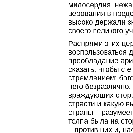
милосердия, неже
верования в пред
высоко держали з
своего великого у
Распрями этих це
воспользоваться д
преобладание арис
сказать, чтобы с 
стремлением: бог
него безразлично.
враждующих сторо
страсти и какую в
страны – разумеет
толпа была на ст
– против них и, н