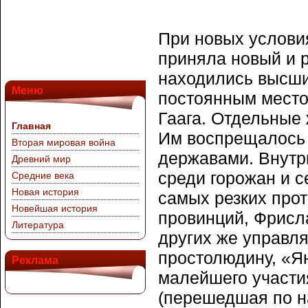
При новых услови
приняла новый и 
находились высши
Меню
постоянным место
Гаага. Отдельные
Главная
Им воспрещалось 
Вторая мировая война
державами. Внутр
Древний мир
среди горожан и с
Средние века
Новая история
самых резких прот
Новейшая история
провинций, Фрисла
Литература
других же управля
простолюдину, «Ян
Реклама
малейшего участи
(перешедшая по н