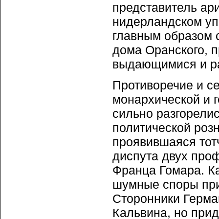
представитель ар
нидерландском уп
главным образом 
дома Оранского, п
выдающимися и р
Противоречие и с
монархической и 
сильно разгорели
политической розн
проявившаяся тот
диспута двух про
Франца Гомара. Ка
шумные споры при
Сторонники Герма
Кальвина, но прид