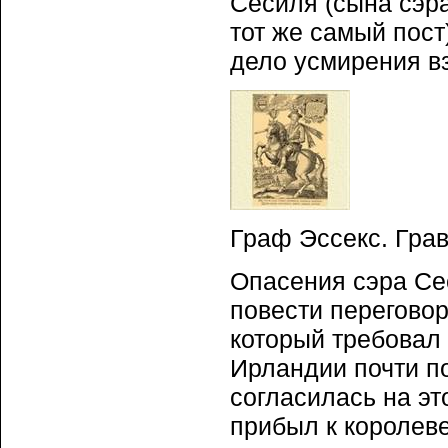
Сесиля (сына сэр
тот же самый пост
дело усмирения в
Граф Эссекс. Гра
Опасения сэра Се
повести перегово
который требовал
Ирландии почти п
согласилась на эт
прибыл к королеве