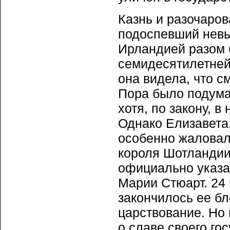
Казнь и разочаров
подоспевший невы
Ирландией разом 
семидесятилетней 
она видела, что с
Пора было подумат
хотя, по закону, в
Однако Елизавета,
особенно жаловал
короля Шотландии,
официально указал
Марии Стюарт. 24 
закончилось ее б
царствование. Но 
о славе своего го