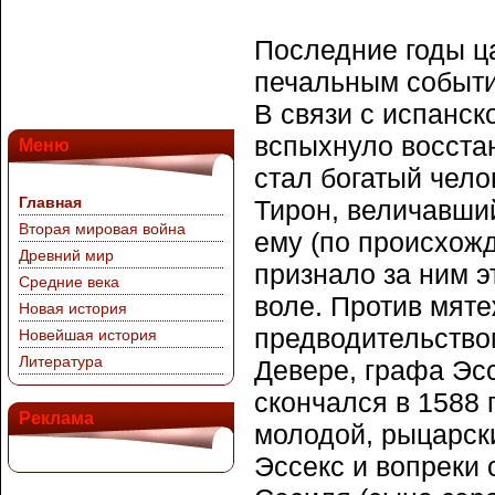
Последние годы ц
печальным событие
В связи с испанск
вспыхнуло восстан
Меню
стал богатый чело
Главная
Тирон, величавши
Вторая мировая война
ему (по происхож
Древний мир
признало за ним э
Средние века
воле. Против мят
Новая история
предводительство
Новейшая история
Литература
Девере, графа Эс
скончался в 1588 
Реклама
молодой, рыцарск
Эссекс и вопреки 