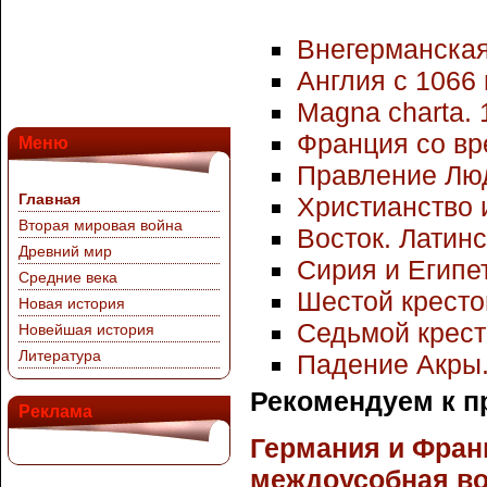
Внегерманская
Англия с 1066 
Magna charta. 1
Франция со вр
Меню
Правление Лю
Главная
Христианство 
Вторая мировая война
Восток. Латин
Древний мир
Сирия и Египе
Средние века
Шестой крестов
Новая история
Седьмой кресто
Новейшая история
Литература
Падение Акры. 
Рекомендуем к п
Реклама
Германия и Фран
междоусобная во